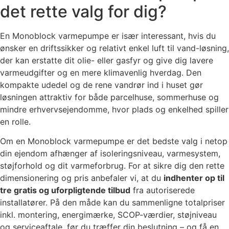
det rette valg for dig?
En Monoblock varmepumpe er især interessant, hvis du
ønsker en driftssikker og relativt enkel luft til vand-løsning,
der kan erstatte dit olie- eller gasfyr og give dig lavere
varmeudgifter og en mere klimavenlig hverdag. Den
kompakte udedel og de rene vandrør ind i huset gør
løsningen attraktiv for både parcelhuse, sommerhuse og
mindre erhvervsejendomme, hvor plads og enkelhed spiller
en rolle.
Om en Monoblock varmepumpe er det bedste valg i netop
din ejendom afhænger af isoleringsniveau, varmesystem,
støjforhold og dit varmeforbrug. For at sikre dig den rette
dimensionering og pris anbefaler vi, at du
indhenter op til
tre gratis og uforpligtende tilbud
fra autoriserede
installatører. På den måde kan du sammenligne totalpriser
inkl. montering, energimærke, SCOP-værdier, støjniveau
og serviceaftale, før du træffer din beslutning – og få en