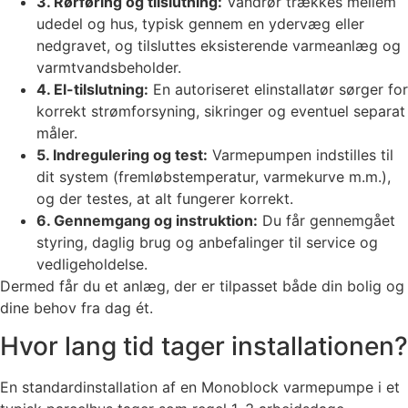
3. Rørføring og tilslutning:
Vandrør trækkes mellem
udedel og hus, typisk gennem en ydervæg eller
nedgravet, og tilsluttes eksisterende varmeanlæg og
varmtvandsbeholder.
4. El-tilslutning:
En autoriseret elinstallatør sørger for
korrekt strømforsyning, sikringer og eventuel separat
måler.
5. Indregulering og test:
Varmepumpen indstilles til
dit system (fremløbstemperatur, varmekurve m.m.),
og der testes, at alt fungerer korrekt.
6. Gennemgang og instruktion:
Du får gennemgået
styring, daglig brug og anbefalinger til service og
vedligeholdelse.
Dermed får du et anlæg, der er tilpasset både din bolig og
dine behov fra dag ét.
Hvor lang tid tager installationen?
En standardinstallation af en Monoblock varmepumpe i et