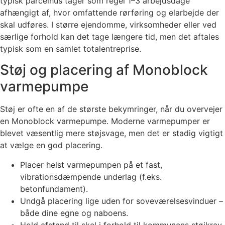
typisk parcelhus tager som regel 1–3 arbejdsdage
afhængigt af, hvor omfattende rørføring og elarbejde der
skal udføres. I større ejendomme, virksomheder eller ved
særlige forhold kan det tage længere tid, men det aftales
typisk som en samlet totalentreprise.
Støj og placering af Monoblock
varmepumpe
Støj er ofte en af de største bekymringer, når du overvejer
en Monoblock varmepumpe. Moderne varmepumper er
blevet væsentlig mere støjsvage, men det er stadig vigtigt
at vælge en god placering.
Placer helst varmepumpen på et fast,
vibrationsdæmpende underlag (f.eks.
betonfundament).
Undgå placering lige uden for soveværelsesvinduer –
både dine egne og naboens.
Hold afstand til skel i forhold til kommunens støjkrav