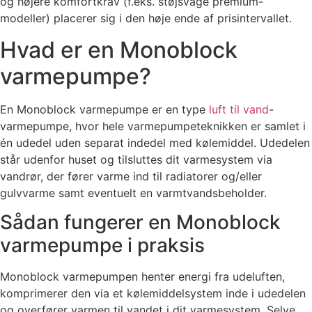
og højere komfortkrav (f.eks. støjsvage premium-
modeller) placerer sig i den høje ende af prisintervallet.
Hvad er en Monoblock
varmepumpe?
En Monoblock varmepumpe er en type
luft til vand
-
varmepumpe, hvor hele varmepumpeteknikken er samlet i
én udedel uden separat indedel med kølemiddel. Udedelen
står udenfor huset og tilsluttes dit varmesystem via
vandrør, der fører varme ind til radiatorer og/eller
gulvvarme samt eventuelt en varmtvandsbeholder.
Sådan fungerer en Monoblock
varmepumpe i praksis
Monoblock varmepumpen henter energi fra udeluften,
komprimerer den via et kølemiddelsystem inde i udedelen
og overfører varmen til vandet i dit varmesystem. Selve