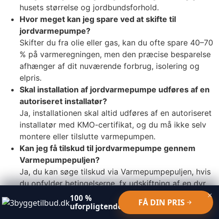
husets størrelse og jordbundsforhold.
Hvor meget kan jeg spare ved at skifte til
jordvarmepumpe?
Skifter du fra olie eller gas, kan du ofte spare 40–70
% på varmeregningen, men den præcise besparelse
afhænger af dit nuværende forbrug, isolering og
elpris.
Skal installation af jordvarmepumpe udføres af en
autoriseret installatør?
Ja, installationen skal altid udføres af en autoriseret
installatør med KMO-certifikat, og du må ikke selv
montere eller tilslutte varmepumpen.
Kan jeg få tilskud til jordvarmepumpe gennem
Varmepumpepuljen?
Ja, du kan søge tilskud via Varmepumpepuljen, hvis
du opfylder betingelserne, fx udskiftning af en dyr
×
varmekilde og valg af en model, der står på
100 %
FÅ DIN PRIS
uforpligtende
Energistyrelsens positivliste.
Hvor lang tid tager det at installere en