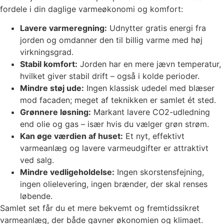
fordele i din daglige varmeøkonomi og komfort:
Lavere varmeregning:
Udnytter gratis energi fra
jorden og omdanner den til billig varme med høj
virkningsgrad.
Stabil komfort:
Jorden har en mere jævn temperatur,
hvilket giver stabil drift – også i kolde perioder.
Mindre støj ude:
Ingen klassisk udedel med blæser
mod facaden; meget af teknikken er samlet ét sted.
Grønnere løsning:
Markant lavere CO2-udledning
end olie og gas – især hvis du vælger grøn strøm.
Kan øge værdien af huset:
Et nyt, effektivt
varmeanlæg og lavere varmeudgifter er attraktivt
ved salg.
Mindre vedligeholdelse:
Ingen skorstensfejning,
ingen olielevering, ingen brænder, der skal renses
løbende.
Samlet set får du et mere bekvemt og fremtidssikret
varmeanlæg, der både gavner økonomien og klimaet.