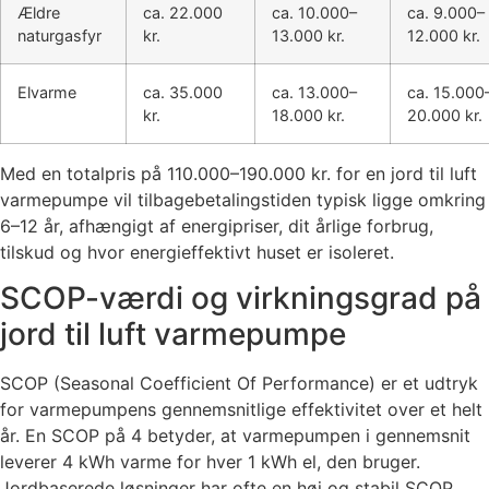
Ældre
ca. 22.000
ca. 10.000–
ca. 9.000–
naturgasfyr
kr.
13.000 kr.
12.000 kr.
Elvarme
ca. 35.000
ca. 13.000–
ca. 15.000
kr.
18.000 kr.
20.000 kr.
Med en totalpris på 110.000–190.000 kr. for en jord til luft
varmepumpe vil tilbagebetalingstiden typisk ligge omkring
6–12 år, afhængigt af energipriser, dit årlige forbrug,
tilskud og hvor energieffektivt huset er isoleret.
SCOP-værdi og virkningsgrad på
jord til luft varmepumpe
SCOP (Seasonal Coefficient Of Performance) er et udtryk
for varmepumpens gennemsnitlige effektivitet over et helt
år. En SCOP på 4 betyder, at varmepumpen i gennemsnit
leverer 4 kWh varme for hver 1 kWh el, den bruger.
Jordbaserede løsninger har ofte en høj og stabil SCOP,