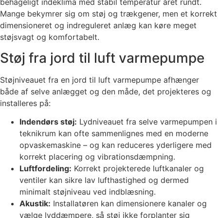
behageligt indeklima med stabil temperatur året rundt.
Mange bekymrer sig om støj og trækgener, men et korrekt
dimensioneret og indreguleret anlæg kan køre meget
støjsvagt og komfortabelt.
Støj fra jord til luft varmepumpe
Støjniveauet fra en jord til luft varmepumpe afhænger
både af selve anlægget og den måde, det projekteres og
installeres på:
Indendørs støj:
Lydniveauet fra selve varmepumpen i
teknikrum kan ofte sammenlignes med en moderne
opvaskemaskine – og kan reduceres yderligere med
korrekt placering og vibrationsdæmpning.
Luftfordeling:
Korrekt projekterede luftkanaler og
ventiler kan sikre lav lufthastighed og dermed
minimalt støjniveau ved indblæsning.
Akustik:
Installatøren kan dimensionere kanaler og
vælge lyddæmpere, så støj ikke forplanter sig