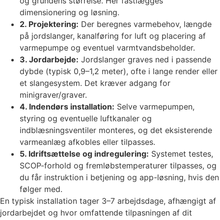
og grundens størrelse. Her fastlægges
dimensionering og løsning.
2. Projektering:
Der beregnes varmebehov, længde
på jordslanger, kanalføring for luft og placering af
varmepumpe og eventuel varmtvandsbeholder.
3. Jordarbejde:
Jordslanger graves ned i passende
dybde (typisk 0,9–1,2 meter), ofte i lange render eller
et slangesystem. Det kræver adgang for
minigraver/graver.
4. Indendørs installation:
Selve varmepumpen,
styring og eventuelle luftkanaler og
indblæsningsventiler monteres, og det eksisterende
varmeanlæg afkobles eller tilpasses.
5. Idriftsættelse og indregulering:
Systemet testes,
SCOP-forhold og fremløbstemperaturer tilpasses, og
du får instruktion i betjening og app-løsning, hvis den
følger med.
En typisk installation tager 3–7 arbejdsdage, afhængigt af
jordarbejdet og hvor omfattende tilpasningen af dit