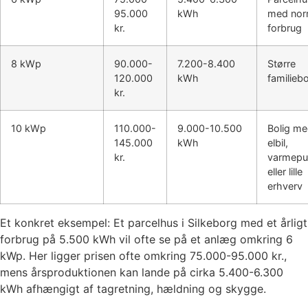
95.000
kWh
med nor
kr.
forbrug
8 kWp
90.000-
7.200-8.400
Større
120.000
kWh
familiebo
kr.
10 kWp
110.000-
9.000-10.500
Bolig m
145.000
kWh
elbil,
kr.
varmep
eller lille
erhverv
Et konkret eksempel: Et parcelhus i Silkeborg med et årligt
forbrug på 5.500 kWh vil ofte se på et anlæg omkring 6
kWp. Her ligger prisen ofte omkring 75.000-95.000 kr.,
mens årsproduktionen kan lande på cirka 5.400-6.300
kWh afhængigt af tagretning, hældning og skygge.