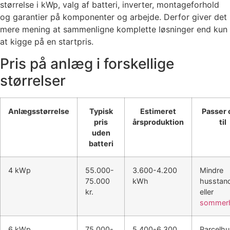
størrelse i kWp, valg af batteri, inverter, montageforhold
og garantier på komponenter og arbejde. Derfor giver det
mere mening at sammenligne komplette løsninger end kun
at kigge på en startpris.
Pris på anlæg i forskellige
størrelser
Anlægsstørrelse
Typisk
Estimeret
Passer 
pris
årsproduktion
til
uden
batteri
4 kWp
55.000-
3.600-4.200
Mindre
75.000
kWh
husstan
kr.
eller
sommer
6 kWp
75.000-
5.400-6.300
Parcelhu