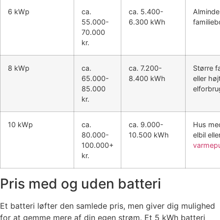
6 kWp
ca.
ca. 5.400-
Alminde
55.000-
6.300 kWh
familieb
70.000
kr.
8 kWp
ca.
ca. 7.200-
Større f
65.000-
8.400 kWh
eller høj
85.000
elforbru
kr.
10 kWp
ca.
ca. 9.000-
Hus me
80.000-
10.500 kWh
elbil elle
100.000+
varmep
kr.
Pris med og uden batteri
Et batteri løfter den samlede pris, men giver dig mulighed
for at gemme mere af din egen strøm. Et 5 kWh batteri