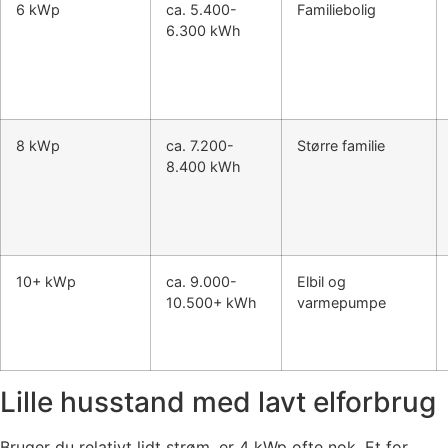
6 kWp
ca. 5.400-
Familiebolig
6.300 kWh
8 kWp
ca. 7.200-
Større familie
8.400 kWh
10+ kWp
ca. 9.000-
Elbil og
10.500+ kWh
varmepumpe
Lille husstand med lavt elforbrug
Bruger du relativt lidt strøm, er 4 kWp ofte nok. Et for