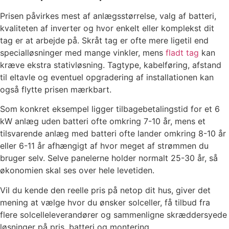
Prisen påvirkes mest af anlægsstørrelse, valg af batteri,
kvaliteten af inverter og hvor enkelt eller komplekst dit
tag er at arbejde på. Skråt tag er ofte mere ligetil end
specialløsninger med mange vinkler, mens
fladt tag
kan
kræve ekstra stativløsning. Tagtype, kabelføring, afstand
til eltavle og eventuel opgradering af installationen kan
også flytte prisen mærkbart.
Som konkret eksempel ligger tilbagebetalingstid for et 6
kW anlæg uden batteri ofte omkring 7-10 år, mens et
tilsvarende anlæg med batteri ofte lander omkring 8-10 år
eller 6-11 år afhængigt af hvor meget af strømmen du
bruger selv. Selve panelerne holder normalt 25-30 år, så
økonomien skal ses over hele levetiden.
Vil du kende den reelle pris på netop dit hus, giver det
mening at vælge hvor du ønsker solceller, få tilbud fra
flere solcelleleverandører og sammenligne skræddersyede
løsninger på pris, batteri og montering.