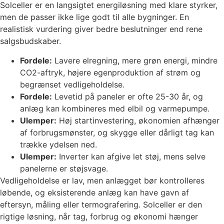
Solceller er en langsigtet energiløsning med klare styrker,
men de passer ikke lige godt til alle bygninger. En
realistisk vurdering giver bedre beslutninger end rene
salgsbudskaber.
Fordele:
Lavere elregning, mere grøn energi, mindre
CO2-aftryk, højere egenproduktion af strøm og
begrænset vedligeholdelse.
Fordele:
Levetid på paneler er ofte 25-30 år, og
anlæg kan kombineres med elbil og varmepumpe.
Ulemper:
Høj startinvestering, økonomien afhænger
af forbrugsmønster, og skygge eller dårligt tag kan
trække ydelsen ned.
Ulemper:
Inverter kan afgive let støj, mens selve
panelerne er støjsvage.
Vedligeholdelse er lav, men anlægget bør kontrolleres
løbende, og eksisterende anlæg kan have gavn af
eftersyn, måling eller termografering. Solceller er den
rigtige løsning, når tag, forbrug og økonomi hænger