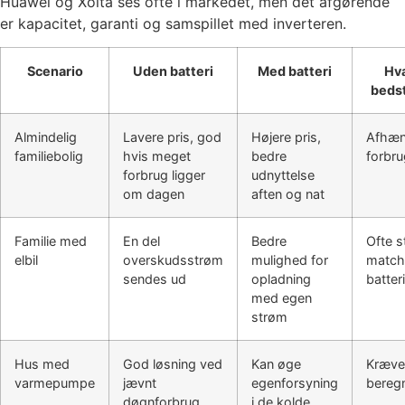
Huawei og Xolta ses ofte i markedet, men det afgørende
er kapacitet, garanti og samspillet med inverteren.
Scenario
Uden batteri
Med batteri
Hva
beds
Almindelig
Lavere pris, god
Højere pris,
Afhæn
familiebolig
hvis meget
bedre
forbr
forbrug ligger
udnyttelse
om dagen
aften og nat
Familie med
En del
Bedre
Ofte s
elbil
overskudsstrøm
mulighed for
match
sendes ud
opladning
batteri
med egen
strøm
Hus med
God løsning ved
Kan øge
Kræve
varmepumpe
jævnt
egenforsyning
bereg
døgnforbrug
i de kolde