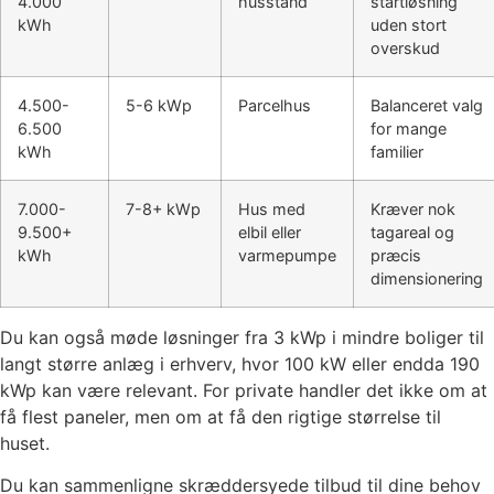
4.000
husstand
startløsning
kWh
uden stort
overskud
4.500-
5-6 kWp
Parcelhus
Balanceret valg
6.500
for mange
kWh
familier
7.000-
7-8+ kWp
Hus med
Kræver nok
9.500+
elbil eller
tagareal og
kWh
varmepumpe
præcis
dimensionering
Du kan også møde løsninger fra 3 kWp i mindre boliger til
langt større anlæg i erhverv, hvor 100 kW eller endda 190
kWp kan være relevant. For private handler det ikke om at
få flest paneler, men om at få den rigtige størrelse til
huset.
Du kan sammenligne skræddersyede tilbud til dine behov