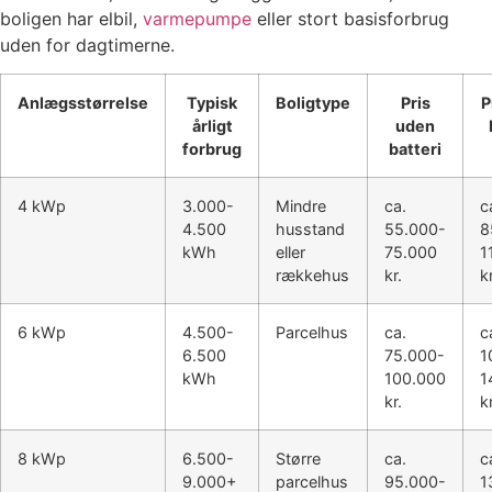
boligen har elbil,
varmepumpe
eller stort basisforbrug
uden for dagtimerne.
Anlægsstørrelse
Typisk
Boligtype
Pris
P
årligt
uden
forbrug
batteri
4 kWp
3.000-
Mindre
ca.
c
4.500
husstand
55.000-
8
kWh
eller
75.000
1
rækkehus
kr.
kr
6 kWp
4.500-
Parcelhus
ca.
c
6.500
75.000-
1
kWh
100.000
1
kr.
kr
8 kWp
6.500-
Større
ca.
c
9.000+
parcelhus
95.000-
1