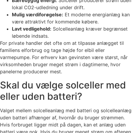
Bæredygtig energi:
Solceller producerer strøm uden
lokal CO2-udledning under drift.
Mulig værdiforøgelse:
Et moderne energianlæg kan
være attraktivt for kommende købere.
Lavt vedligehold:
Solcelleanlæg kræver begrænset
løbende indsats.
For private handler det ofte om at tilpasse anlægget til
familiens elforbrug og tage højde for elbil eller
varmepumpe. For erhverv kan gevinsten være størst, når
virksomheden bruger meget strøm i dagtimerne, hvor
panelerne producerer mest.
Skal du vælge solceller med
eller uden batteri?
Valget mellem solcelleanlæg med batteri og solcelleanlæg
uden batteri afhænger af, hvornår du bruger strømmen.
Hvis forbruget ligger midt på dagen, kan et anlæg uden
batteri være nok. Hvis du bruger meget strøm om aftenen