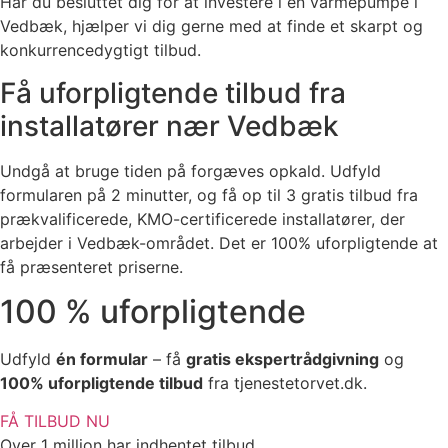
Har du besluttet dig for at investere i en varmepumpe i
Vedbæk, hjælper vi dig gerne med at finde et skarpt og
konkurrencedygtigt tilbud.
Få uforpligtende tilbud fra
installatører nær Vedbæk
Undgå at bruge tiden på forgæves opkald. Udfyld
formularen på 2 minutter, og få op til 3 gratis tilbud fra
prækvalificerede, KMO-certificerede installatører, der
arbejder i Vedbæk-området. Det er 100% uforpligtende at
få præsenteret priserne.
100 % uforpligtende
Udfyld
én formular
– få
gratis ekspertrådgivning
og
100% uforpligtende tilbud
fra tjenestetorvet.dk.
FÅ TILBUD NU
Over 1 million har indhentet tilbud