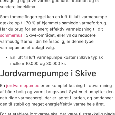
behagelig og jævn varme, god luftcirkulation og et
sundere indeklima.
Som tommelfingerregel kan en luft til luft varmepumpe
dække op til 70 % af hjemmets samlede varmeforbrug.
Har du brug for en energieffektiv varmeløsning til dit
sommerhus
i Skive-området, eller vil du reducere
varmeudgifterne i din helårsbolig, er denne type
varmepumpe et oplagt valg.
En luft til luft varmepumpe koster i Skive typisk
mellem 10.000 og 30.000 kr.
Jordvarmepumpe i Skive
En
jordvarmepumpe
er en komplet løsning til opvarmning
af både bolig og varmt brugsvand. Systemet udnytter den
naturlige varmeenergi, der er lagret i jorden, og omdanner
den til stabil og meget energieffektiv varme hele året.
For at etablere jordvarme skal der være tilstrækkelig plads