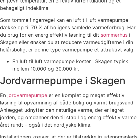
en jævn temperatur, en effektiv luftcirkulation og et
behageligt indeklima.
Som tommelfingerregel kan en luft til luft varmepumpe
dække op til 70 % af boligens samlede varmeforbrug. Har
du brug for en energieffektiv løsning til dit
sommerhus
i
Skagen eller ønsker du at reducere varmeudgifterne i din
helårsbolig, er denne type varmepumpe et attraktivt valg.
En luft til luft varmepumpe koster i Skagen typisk
mellem 10.000 og 30.000 kr.
Jordvarmepumpe i Skagen
En
jordvarmepumpe
er en komplet og meget effektiv
løsning til opvarmning af både bolig og varmt brugsvand.
Anlægget udnytter den naturlige varme, der er lagret i
jorden, og omdanner den til stabil og energieffektiv varme
året rundt – også i det nordjyske klima.
Installationen kræver, at der er tilstrækkelig udenomsplads