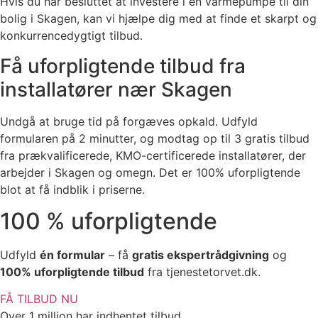
Hvis du har besluttet at investere i en varmepumpe til din
bolig i Skagen, kan vi hjælpe dig med at finde et skarpt og
konkurrencedygtigt tilbud.
Få uforpligtende tilbud fra
installatører nær Skagen
Undgå at bruge tid på forgæves opkald. Udfyld
formularen på 2 minutter, og modtag op til 3 gratis tilbud
fra prækvalificerede, KMO-certificerede installatører, der
arbejder i Skagen og omegn. Det er 100% uforpligtende
blot at få indblik i priserne.
100 % uforpligtende
Udfyld
én formular
– få
gratis ekspertrådgivning
og
100% uforpligtende tilbud
fra tjenestetorvet.dk.
FÅ TILBUD NU
Over 1 million har indhentet tilbud