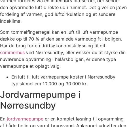
Varmen fordeles via en indendørs blæserdel, der sender
den opvarmede luft direkte ud i rummet. Det giver en jævn
fordeling af varmen, god luftcirkulation og et sundere
indeklima.
Som tommelfingerregel kan en luft til luft varmepumpe
dække op til 70 % af den samlede varmeudgift i boligen.
Har du brug for en driftsøkonomisk løsning til dit
sommerhus
ved Nørresundby, eller ønsker du at styrke din
nuværende opvarmning i helårsboligen, er denne type
varmepumpe et oplagt valg.
En luft til luft varmepumpe koster i Nørresundby
typisk mellem 10.000 og 30.000 kr.
Jordvarmepumpe i
Nørresundby
En
jordvarmepumpe
er en komplet løsning til opvarmning
af både bolig og varmt brugsvand. Anlægget udnytter den