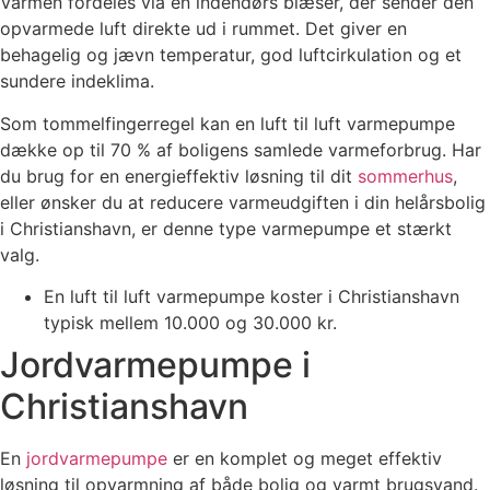
Varmen fordeles via en indendørs blæser, der sender den
opvarmede luft direkte ud i rummet. Det giver en
behagelig og jævn temperatur, god luftcirkulation og et
sundere indeklima.
Som tommelfingerregel kan en luft til luft varmepumpe
dække op til 70 % af boligens samlede varmeforbrug. Har
du brug for en energieffektiv løsning til dit
sommerhus
,
eller ønsker du at reducere varmeudgiften i din helårsbolig
i Christianshavn, er denne type varmepumpe et stærkt
valg.
En luft til luft varmepumpe koster i Christianshavn
typisk mellem 10.000 og 30.000 kr.
Jordvarmepumpe i
Christianshavn
En
jordvarmepumpe
er en komplet og meget effektiv
løsning til opvarmning af både bolig og varmt brugsvand.