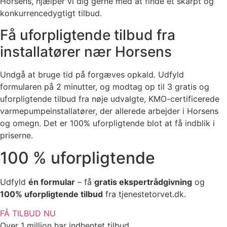
Horsens, hjælper vi dig gerne med at finde et skarpt og
konkurrencedygtigt tilbud.
Få uforpligtende tilbud fra
installatører nær Horsens
Undgå at bruge tid på forgæves opkald. Udfyld
formularen på 2 minutter, og modtag op til 3 gratis og
uforpligtende tilbud fra nøje udvalgte, KMO-certificerede
varmepumpeinstallatører, der allerede arbejder i Horsens
og omegn. Det er 100% uforpligtende blot at få indblik i
priserne.
100 % uforpligtende
Udfyld
én formular
– få
gratis ekspertrådgivning
og
100% uforpligtende tilbud
fra tjenestetorvet.dk.
FÅ TILBUD NU
Over 1 million har indhentet tilbud